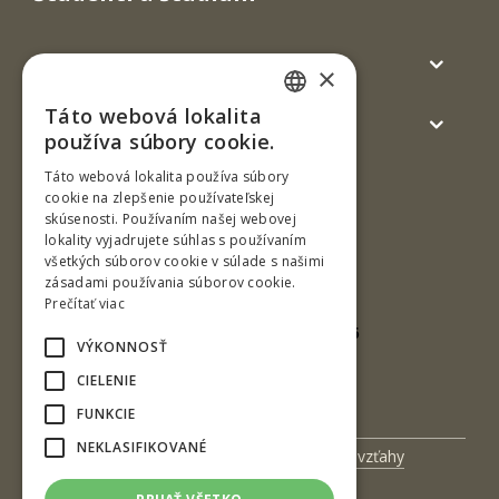
Absolventi
×
Táto webová lokalita
Verejnosť a médiá
SLOVAK
používa súbory cookie.
ENGLISH
Táto webová lokalita používa súbory
cookie na zlepšenie používateľskej
skúsenosti. Používaním našej webovej
lokality vyjadrujete súhlas s používaním
všetkých súborov cookie v súlade s našimi
zásadami používania súborov cookie.
Prečítať viac
Borovianska cesta 2171/ 66
VÝKONNOSŤ
960 01 Zvolen
CIELENIE
Slovenská republika
FUNKCIE
NEKLASIFIKOVANÉ
Univerzitný magazín
Medzinárodné vzťahy
Veda a výskum
Zamestnanci