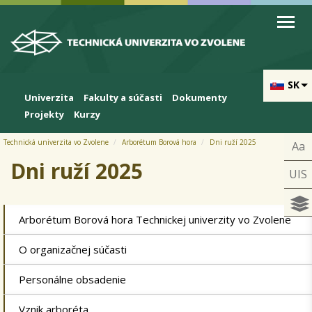
Skip to cookies
Skip to navigation
Skočiť na hlavný obsah
Prihlásiť
SK
Univerzita
Fakulty a súčasti
Dokumenty
Projekty
Kurzy
Technická univerzita vo Zvolene
Arborétum Borová hora
Dni ruží 2025
Aa
Dni ruží 2025
UIS
Arborétum Borová hora Technickej univerzity vo Zvolene
O organizačnej súčasti
Personálne obsadenie
Vznik arboréta