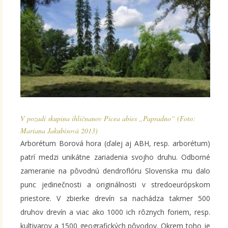
V pozadí skupina ihličnanov Picea abies „Papradno“ (Foto:
Mariana Jakubisová 2013)
Arborétum Borová hora (ďalej aj ABH, resp. arborétum)
patrí medzi unikátne zariadenia svojho druhu. Odborné
zameranie na pôvodnú dendroflóru Slovenska mu dalo
punc jedinečnosti a originálnosti v stredoeurópskom
priestore. V zbierke drevín sa nachádza takmer 500
druhov drevín a viac ako 1000 ich rôznych foriem, resp.
kultivarov a 1500 geografických pôvodov. Okrem toho je