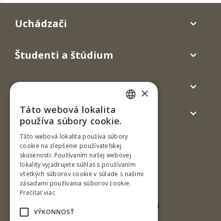
Uchádzači
Študenti a štúdium
Absolventi
×
Táto webová lokalita
Verejnosť a médiá
SLOVAK
používa súbory cookie.
ENGLISH
Táto webová lokalita používa súbory
cookie na zlepšenie používateľskej
skúsenosti. Používaním našej webovej
lokality vyjadrujete súhlas s používaním
všetkých súborov cookie v súlade s našimi
zásadami používania súborov cookie.
Prečítať viac
Borovianska cesta 2171/ 66
VÝKONNOSŤ
960 01 Zvolen