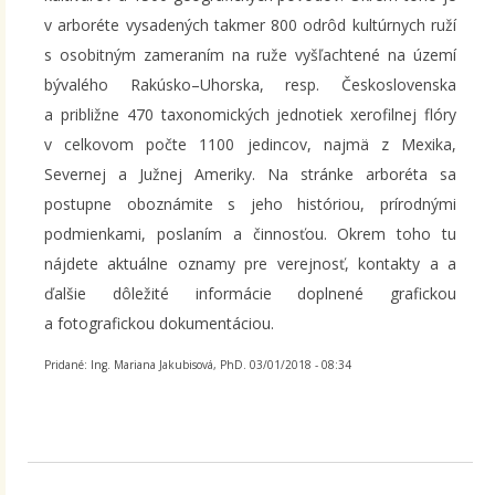
v arboréte vysadených takmer 800 odrôd kultúrnych ruží
s osobitným zameraním na ruže vyšľachtené na území
bývalého Rakúsko–Uhorska, resp. Československa
a približne 470
taxonomických jednotiek xerofilnej flóry
v celkovom počte
1100
jedincov, najmä z Mexika,
Severnej a Južnej Ameriky. Na stránke arboréta sa
postupne oboznámite s jeho históriou, prírodnými
podmienkami, poslaním a činnosťou. Okrem toho tu
nájdete aktuálne oznamy pre verejnosť, kontakty a a
ďalšie dôležité informácie doplnené grafickou
a fotografickou dokumentáciou.
Pridané: Ing. Mariana Jakubisová, PhD. 03/01/2018 - 08:34