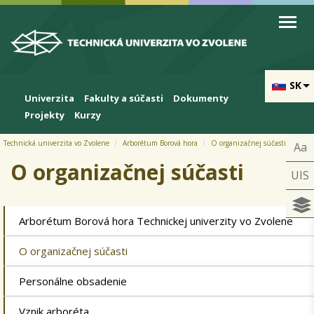
Skip to cookies
Skip to navigation
Skočiť na hlavný obsah
Prihlásiť
SK
Univerzita
Fakulty a súčasti
Dokumenty
Projekty
Kurzy
Technická univerzita vo Zvolene
Arborétum Borová hora
O organizačnej súčasti
Aa
O organizačnej súčasti
UIS
Arborétum Borová hora Technickej univerzity vo Zvolene
O organizačnej súčasti
Personálne obsadenie
Vznik arboréta