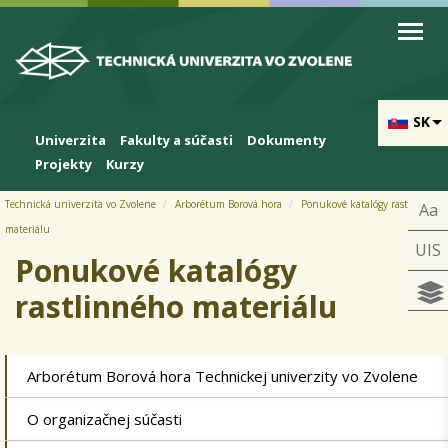
Skip to cookies
Skip to navigation
Skočiť na hlavný obsah
Prihlásiť
SK
Univerzita
Fakulty a súčasti
Dokumenty
Projekty
Kurzy
Technická univerzita vo Zvolene
Arborétum Borová hora
Ponukové katalógy rastlinného
Aa
materiálu
UIS
Ponukové katalógy
rastlinného materiálu
Arborétum Borová hora Technickej univerzity vo Zvolene
O organizačnej súčasti