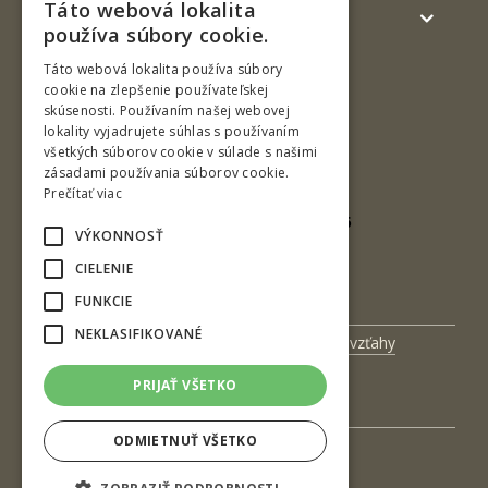
Táto webová lokalita
Verejnosť a médiá
SLOVAK
používa súbory cookie.
ENGLISH
Táto webová lokalita používa súbory
cookie na zlepšenie používateľskej
skúsenosti. Používaním našej webovej
lokality vyjadrujete súhlas s používaním
všetkých súborov cookie v súlade s našimi
zásadami používania súborov cookie.
Prečítať viac
Borovianska cesta 2171/ 66
VÝKONNOSŤ
960 01 Zvolen
CIELENIE
Slovenská republika
FUNKCIE
NEKLASIFIKOVANÉ
Univerzitný magazín
Medzinárodné vzťahy
Veda a výskum
Zamestnanci
PRIJAŤ VŠETKO
Kontakt
ODMIETNUŤ VŠETKO