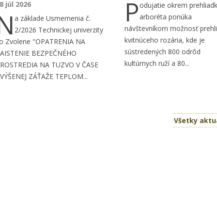
P
8 júl 2026
odujatie okrem prehliad
N
arboréta ponúka
a základe Usmernenia č.
návštevníkom možnosť prehl
2/2026 Technickej univerzity
kvitnúceho rozária, kde je
o Zvolene "OPATRENIA NA
sústredených 800 odrôd
AISTENIE BEZPEČNÉHO
kultúrnych ruží a 80...
ROSTREDIA NA TUZVO V ČASE
VÝŠENEJ ZÁŤAŽE TEPLOM...
Všetky aktua