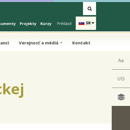
SK
kumenty
Projekty
Kurzy
Prihlásiť
anci
Verejnosť a médiá
Kontakt
Aa
UIS
ckej