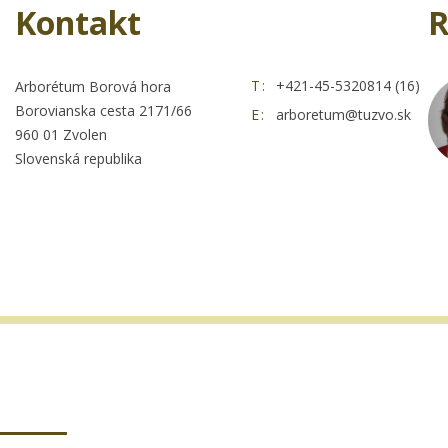
Kontakt
R
T:
+421-45-5320814 (16)
Arborétum Borová hora
Borovianska cesta 2171/66
E:
arboretum@tuzvo.sk
960 01 Zvolen
Slovenská republika