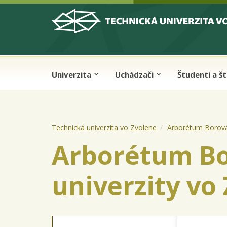
Skip to cookies
Skip to navigation
Skočiť na hlavný obsah
Univerzita
Uchádzači
Študenti a š
Technická univerzita vo Zvolene
Arborétum Borová 
Arborétum Bo
univerzity vo