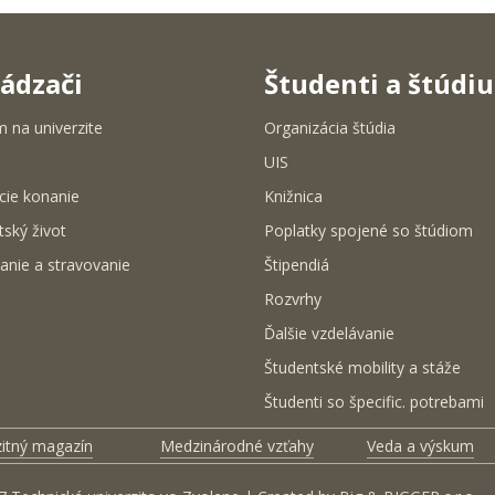
ádzači
Študenti a štúdi
m na univerzite
Organizácia štúdia
UIS
cie konanie
Knižnica
tský život
Poplatky spojené so štúdiom
anie a stravovanie
Štipendiá
Rozvrhy
Ďalšie vzdelávanie
Študentské mobility a stáže
Študenti so špecific. potrebami
zitný magazín
Medzinárodné vzťahy
Veda a výskum