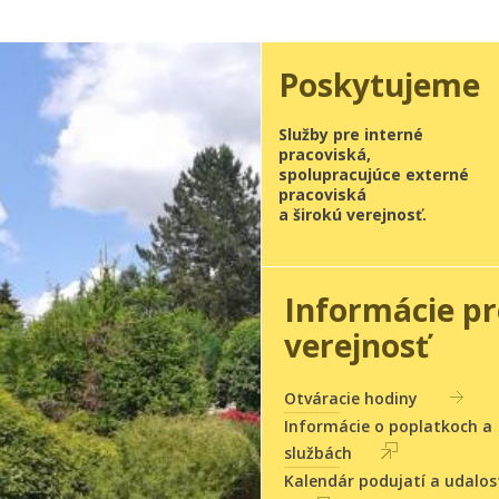
Poskytujeme
Služby pre interné
pracoviská,
spolupracujúce externé
pracoviská
a širokú verejnosť.
Informácie pr
verejnosť
Otváracie hodiny
Informácie o poplatkoch a
službách
Kalendár podujatí a udalos