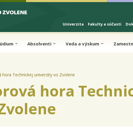
Univerzita
Fakulty a súčasti
Do
túdium
Absolventi
Veda a výskum
Zamestn
hora Technickej univerzity vo Zvolene
rová hora Techni
 Zvolene