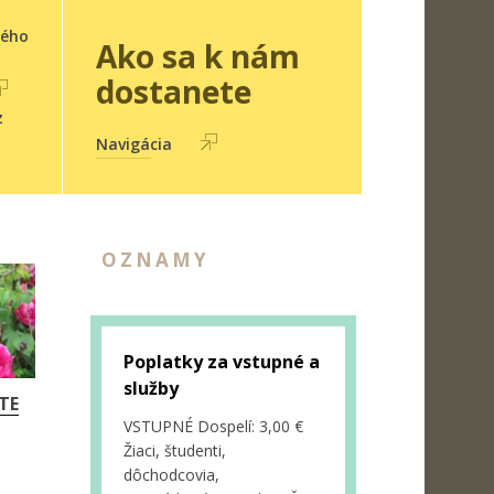
ného
Ako sa k nám
dostanete
z
Navigácia
OZNAMY
Poplatky za vstupné a
služby
TE
VSTUPNÉ Dospelí: 3,00 €
Žiaci, študenti,
dôchodcovia,