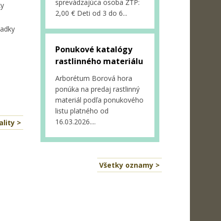
sprevádzajúca osoba ZŤP:
ky
2,00 € Deti od 3 do 6...
iadky
Ponukové katalógy
rastlinného materiálu
Arborétum Borová hora
ponúka na predaj rastlinný
materiál podľa ponukového
listu platného od
16.03.2026....
lity >
Všetky oznamy >