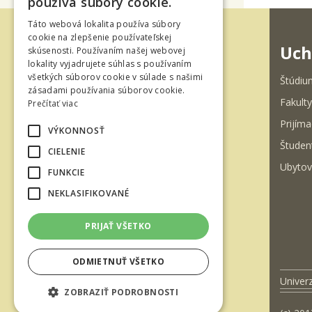
používa súbory cookie.
ENGLISH
Táto webová lokalita používa súbory
cookie na zlepšenie používateľskej
Uch
skúsenosti. Používaním našej webovej
lokality vyjadrujete súhlas s používaním
všetkých súborov cookie v súlade s našimi
Štúdiu
zásadami používania súborov cookie.
Fakulty
Prečítať viac
Borovianska cesta 2171/ 66
Prijíma
960 01 Zvolen
VÝKONNOSŤ
Študen
Slovenská republika
CIELENIE
Ubytov
FUNKCIE
NEKLASIFIKOVANÉ
PRIJAŤ VŠETKO
ODMIETNUŤ VŠETKO
Univer
ZOBRAZIŤ PODROBNOSTI