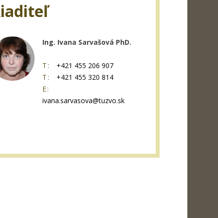
iaditeľ
Ing. Ivana Sarvašová PhD.
T:
+421 455 206 907
T:
+421 455 320 814
E:
ivana.sarvasova@tuzvo.sk